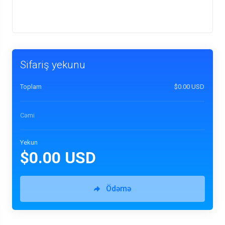
Sifariş yekunu
Toplam
$0.00 USD
Cəmi
Yekun
$0.00 USD
Ödəmə